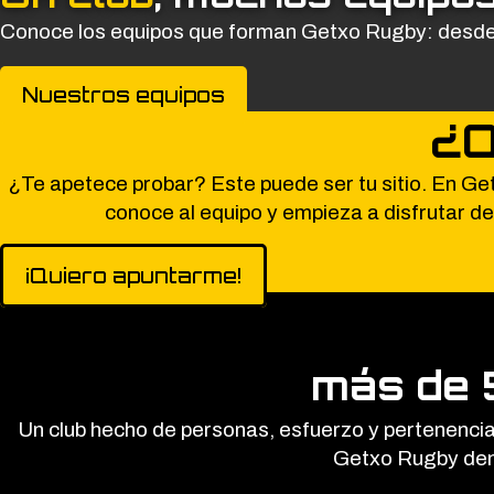
Conoce los equipos que forman Getxo Rugby: desde l
Nuestros equipos
¿Q
¿Te apetece probar? Este puede ser tu sitio. En Ge
conoce al equipo y empieza a disfrutar de
¡Quiero apuntarme!
más de 
Un club hecho de personas, esfuerzo y pertenencia. 
Getxo Rugby dent