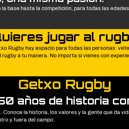
a base hasta la competición, para todas las edades 
uieres jugar al rug
txo Rugby hay espacio para todas las personas: vet
l rugby a tu manera. No importa si vienes con experie
Getxo Rugby
50 años de historia co
Conoce la historia, los valores y la gente que da vid
ro y fuera del campo.