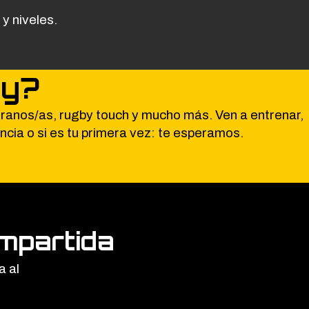
y niveles.
by?
eranos/as, rugby touch y mucho más. Ven a entrenar,
ncia o si es tu primera vez: te esperamos.
mpartida
a al