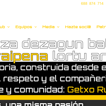
688 874 714
lub
Equipos
Media
Hazte soci@
Patr
tza dezagun ba
raipena
lortu art
ria, construida desde e
l respeto y el compañer
te y comunidad:
Getxo R
, una misma pasión.