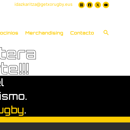
|
idazkaritza@getxorugby.eus
Buscar
ocinios
Merchandising
Contacto
tera
e!!!
l
ismo.
ugby
.