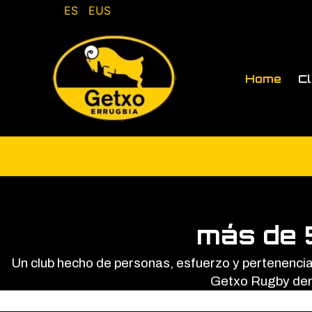
Ir
ES
EUS
al
contenido
Home
C
más de 
Un club hecho de personas, esfuerzo y pertenencia. 
Getxo Rugby dent