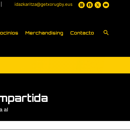
|
idazkaritza@getxorugby.eus
Buscar
ocinios
Merchandising
Contacto
mpartida
a al