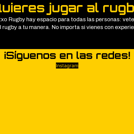
uieres jugar al rug
txo Rugby hay espacio para todas las personas: vet
l rugby a tu manera. No importa si vienes con experie
¡Síguenos en las redes!
Instagram