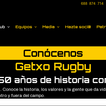
688 874 714
lub
Equipos
Media
Hazte soci@
Patr
Conócenos
Getxo Rugby
50 años de historia co
Conoce la historia, los valores y la gente que da vid
ro y fuera del campo.