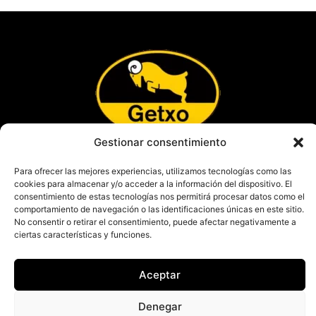
Gestionar consentimiento
Aviso Legal
Para ofrecer las mejores experiencias, utilizamos tecnologías como las
Política de privacidad
cookies para almacenar y/o acceder a la información del dispositivo. El
Política de cookies
consentimiento de estas tecnologías nos permitirá procesar datos como el
comportamiento de navegación o las identificaciones únicas en este sitio.
Más información sobre las Cookies
No consentir o retirar el consentimiento, puede afectar negativamente a
ciertas características y funciones.
Aceptar
© 2026 Getxo Rugby | Eskubide guztiak erreserbatutak / Todos los derechos
reservados
Denegar