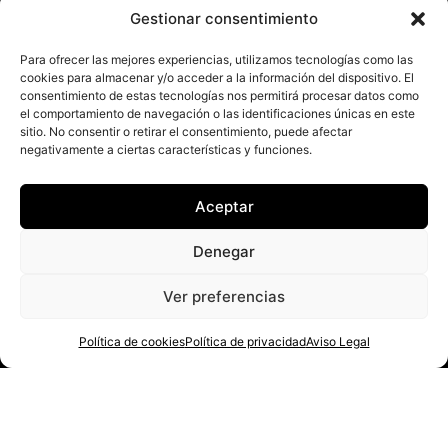
Gestionar consentimiento
Para ofrecer las mejores experiencias, utilizamos tecnologías como las
cookies para almacenar y/o acceder a la información del dispositivo. El
consentimiento de estas tecnologías nos permitirá procesar datos como
el comportamiento de navegación o las identificaciones únicas en este
Aviso Legal
sitio. No consentir o retirar el consentimiento, puede afectar
negativamente a ciertas características y funciones.
Política de privacidad
Política de cookies
Más información sobre las Cookies
Aceptar
Denegar
Ver preferencias
© 2026 Getxo Rugby | Eskubide guztiak erreserbatutak / Todos los derechos
reservados
Política de cookies
Política de privacidad
Aviso Legal