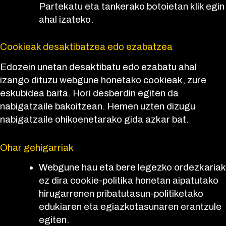
Partekatu eta tankerako botoietan klik egin
ahal izateko.
Cookieak desaktibatzea edo ezabatzea
Edozein unetan desaktibatu edo ezabatu ahal
izango dituzu webgune honetako cookieak, zure
eskubidea baita. Hori desberdin egiten da
nabigatzaile bakoitzean. Hemen uzten dizugu
nabigatzaile ohikoenetarako gida azkar bat.
Ohar gehigarriak
Webgune hau eta bere legezko ordezkariak
ez dira cookie-politika honetan aipatutako
hirugarrenen pribatutasun-politiketako
edukiaren eta egiazkotasunaren erantzule
egiten.