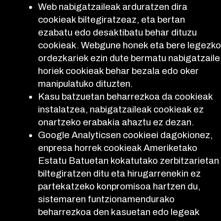
Web nabigatzaileak arduratzen dira
cookieak biltegiratzeaz, eta bertan
ezabatu edo desaktibatu behar dituzu
cookieak. Webgune honek eta bere legezko
ordezkariek ezin dute bermatu nabigatzaile
horiek cookieak behar bezala edo oker
manipulatuko dituzten.
Kasu batzuetan beharrezkoa da cookieak
instalatzea, nabigatzaileak cookieak ez
onartzeko erabakia ahaztu ez dezan.
Google Analyticsen cookieei dagokionez,
enpresa horrek cookieak Ameriketako
Estatu Batuetan kokatutako zerbitzarietan
biltegiratzen ditu eta hirugarrenekin ez
partekatzeko konpromisoa hartzen du,
sistemaren funtzionamendurako
beharrezkoa den kasuetan edo legeak