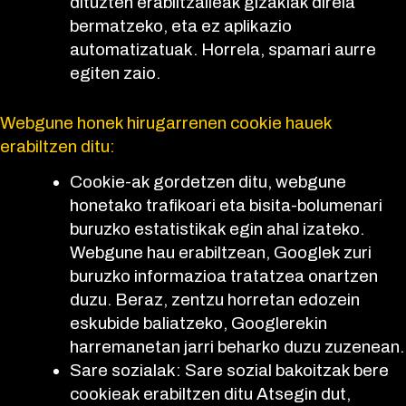
dituzten erabiltzaileak gizakiak direla
bermatzeko, eta ez aplikazio
automatizatuak. Horrela, spamari aurre
egiten zaio.
Webgune honek hirugarrenen cookie hauek
erabiltzen ditu:
Cookie-ak gordetzen ditu, webgune
honetako trafikoari eta bisita-bolumenari
buruzko estatistikak egin ahal izateko.
Webgune hau erabiltzean, Googlek zuri
buruzko informazioa tratatzea onartzen
duzu. Beraz, zentzu horretan edozein
eskubide baliatzeko, Googlerekin
harremanetan jarri beharko duzu zuzenean.
Sare sozialak: Sare sozial bakoitzak bere
cookieak erabiltzen ditu Atsegin dut,