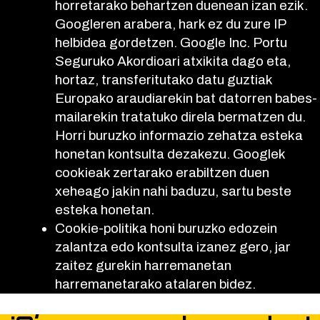
horretarako behartzen duenean izan ezik.
Googleren arabera, hark ez du zure IP
helbidea gordetzen. Google Inc. Portu
Seguruko Akordioari atxikita dago eta,
hortaz, transferitutako datu guztiak
Europako araudiarekin bat datorren babes-
mailarekin tratatuko direla bermatzen du.
Horri buruzko informazio zehatza esteka
honetan kontsulta dezakezu. Googlek
cookieak zertarako erabiltzen duen
xeheago jakin nahi baduzu, sartu beste
esteka honetan.
Cookie-politika honi buruzko edozein
zalantza edo kontsulta izanez gero, jar
zaitez gurekin harremanetan
harremanetarako atalaren bidez.