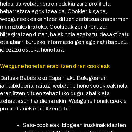
helburua webgunearen edukia zure profil eta
beharretara egokitzea da. Cookierik gabe,
webguneek eskaintzen dituen zerbitzuak nabarmen
murriztuko lirateke. Cookieak zer diren, zer
biltegiratzen duten, haiek nola ezabatu, desaktibatu
eta abarri buruzko informazio gehiago nahi baduzu,
jo ezazu esteka honetara.
Webgune honetan erabiltzen diren cookieak
Datuak Babesteko Espainiako Bulegoaren
jarraibideei jarraituz, webgune honek cookieak nola
erabiltzen dituen zehaztuko dugu, ahalik eta
zehaztasun handienarekin. Webgune honek cookie
propio hauek erabiltzen ditu:
Saio-cookieak: blogean iruzkinak idazten