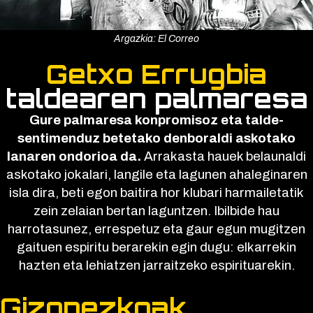
Argazkia: El Correo
Getxo Errugbia
taldearen palmaresa
Gure palmaresa konpromisoz eta talde-
sentimenduz betetako denboraldi askotako
lanaren ondorioa da.
Arrakasta hauek belaunaldi
askotako jokalari, langile eta lagunen ahaleginaren
isla dira, beti egon baitira hor klubari harmailetatik
zein zelaian bertan laguntzen. Ibilbide hau
harrotasunez, errespetuz eta gaur egun mugitzen
gaituen espiritu berarekin egin dugu: elkarrekin
hazten eta lehiatzen jarraitzeko espirituarekin.
Gizonezkoak