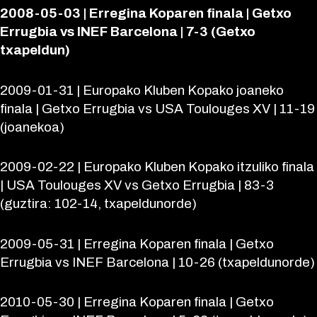
2008-05-03 | Erregina Koparen finala | Getxo
Errugbia vs INEF Barcelona | 7-3 (Getxo
txapeldun)
2009-01-31 | Europako Kluben Kopako joaneko
finala | Getxo Errugbia vs USA Toulouges XV | 11-19
(joanekoa)
2009-02-22 | Europako Kluben Kopako itzuliko finala
| USA Toulouges XV vs Getxo Errugbia | 83-3
(guztira: 102-14, txapeldunorde)
2009-05-31 | Erregina Koparen finala | Getxo
Errugbia vs INEF Barcelona | 10-26 (txapeldunorde)
2010-05-30 | Erregina Koparen finala | Getxo