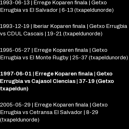
1993-06-13 | Errege Koparen finala | Getxo
Errugbia vs El Salvador | 6-13 (txapeldunorde)
1993-12-19 | Iberiar Koparen finala | Getxo Errugbia
vs CDUL Cascais | 19-21 (txapeldunorde)
1995-05-27 | Errege Koparen finala | Getxo
Errugbia vs El Monte Rugby | 25-37 (txapeldunorde)
1997-06-01 | Errege Koparen finala | Getxo
Errugbia vs Cajasol Ciencias | 37-19 (Getxo
txapeldun)
2005-05-29 | Errege Koparen finala | Getxo
Errugbia vs Cetransa El Salvador | 8-29
(txapeldunorde)