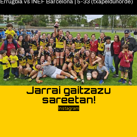
Errugbia vs INEF Barcelona | 5-33 (txapeldunorde)
Jarrai gaitzazu
sareetan!
Instagram