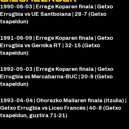
1990-06-03 | Errege Koparen finala | Getxo
Errugbia vs UE Santboiana | 28-7 (Getxo
txapeldun)
1991-06-09 | Errege Koparen finala | Getxo
Errugbia vs Gernika RT | 32-15 (Getxo
txapeldun)
1992-05-03 | Errege Koparen finala | Getxo
Errugbia vs Mercabarna-BUC | 20-9 (Getxo
txapeldun)
1993-04-04 | Ohorezko Mailaren finala (itzulia) |
Getxo Errugbia vs Liceo Francés | 40-8 (Getxo
txapeldun, guztira 71‑21)