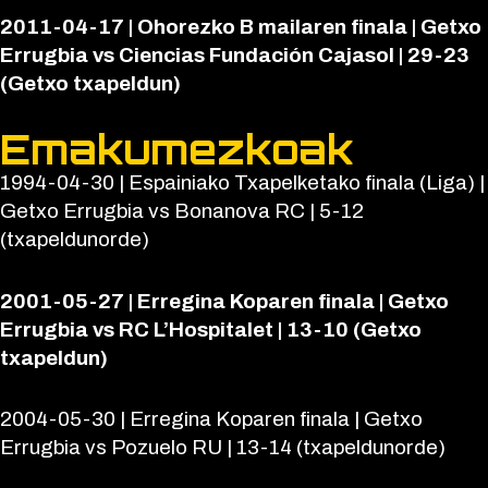
2011-04-17 | Ohorezko B mailaren finala | Getxo
Errugbia vs Ciencias Fundación Cajasol | 29-23
(Getxo txapeldun)
Emakumezkoak
1994-04-30 | Espainiako Txapelketako finala (Liga) |
Getxo Errugbia vs Bonanova RC | 5-12
(txapeldunorde)
2001-05-27 | Erregina Koparen finala | Getxo
Errugbia vs RC L’Hospitalet | 13-10 (Getxo
txapeldun)
2004-05-30 | Erregina Koparen finala | Getxo
Errugbia vs Pozuelo RU | 13-14 (txapeldunorde)