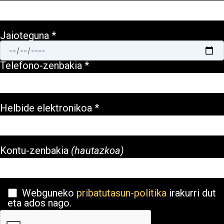
Jaioteguna *
Telefono-zenbakia *
Helbide elektronikoa *
Kontu-zenbakia
(hautazkoa)
Webguneko
pribatutasun-politika
irakurri dut
eta ados nago.