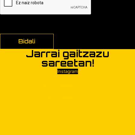
Jarrai gaitzazu
sareetan!
Instagram