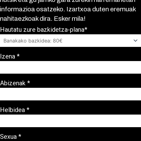
informazioa osatzeko. Izartxoa duten eremuak
nahitaezkoak dira. Esker mila!
Hautatu zure bazkidetza-plana*
Izena *
Abizenak *
Helbidea *
Sexua *