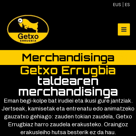
Skip
EUS | ES
to
content
Merchandisinga
Getxo Errugbia
taldearen
merchandisinga
Eman begi-kolpe bat irudiei eta ikusi gure jantziak.
Jertseak, kamisetak eta entrenatu edo animatzeko
gauzatxo gehiago: zauden tokian zaudela, Getxo
Errugbiaz harro zaudela erakusteko. Oraingoz
erakusleiho hutsa besterik ez da hau.