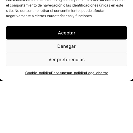
el comportamiento de navegación o las identificaciones únicas en este
Lege-oharra
sitio. No consentir o retirar el consentimiento, puede afectar
negativamente a ciertas características y funciones.
Pribatutasun-politika
Cookie-politika
Cookieei buruzko informazio gehiago
Aceptar
Denegar
Ver preferencias
© 2026 Getxo Rugby | Eskubide guztiak erreserbatutak / Todos los derechos
reservados
Cookie-politika
Pribatutasun-politika
Lege-oharra:
Español